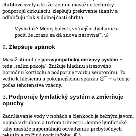
chrbtové svaly a kríže. Jemné masážne techniky
podporujú cirkuláciu, zlepšujú prekrvenie tkanív a
odľahčujú tlak v dolnej časti chrbta.
Výsledok? Menej bolesti, voľnejšie dýchanie a
pocit, že „zrazu sa dá znova narovnať“. 🌸
2.
Zlepšuje spánok
Masáž stimuluje
parasympatický nervový systém
–
teda „režim pokoja“. Znižuje hladinu stresového
hormónu kortizolu a podporuje tvorbu serotonínu. To
vedie k hlbšiemu a pokojnejšiemu spánku 😴 – a ten je
počas tehotenstva vzácny.
3.
Podporuje lymfatický systém a zmierňuje
opuchy
Zadržiavanie vody v nohách a členkoch je bežným javom,
najmä v druhom a treťom trimestri. Jemné lymfatické
ťahy masáže napomáhajú odvádzaniu prebytočných
tekutín a znižujú pocit ťažoby. 🦵💧