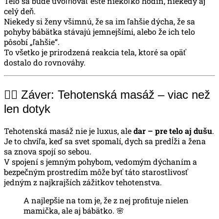
Telo sa bude uvoľňovať ešte niekoľko hodín, niekedy aj
celý deň.
Niekedy si ženy všimnú, že sa im ľahšie dýcha, že sa
pohyby bábätka stávajú jemnejšími, alebo že ich telo
pôsobí „ľahšie“.
To všetko je prirodzená reakcia tela, ktoré sa opäť
dostalo do rovnováhy.
🧘‍♀️ Záver: Tehotenská masáž – viac než
len dotyk
Tehotenská masáž nie je luxus, ale
dar – pre telo aj dušu
.
Je to chvíľa, keď sa svet spomalí, dych sa predĺži a žena
sa znova spojí so sebou.
V spojení s jemným pohybom, vedomým dýchaním a
bezpečným prostredím môže byť táto starostlivosť
jedným z najkrajších zážitkov tehotenstva.
A najlepšie na tom je, že z nej profituje nielen
mamička, ale aj bábätko. 🌸