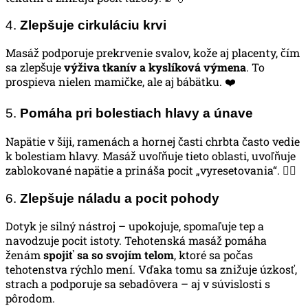
4.
Zlepšuje cirkuláciu krvi
Masáž podporuje prekrvenie svalov, kože aj placenty, čím
sa zlepšuje
výživa tkanív a kyslíková výmena
. To
prospieva nielen mamičke, ale aj bábätku. ❤️
5.
Pomáha pri bolestiach hlavy a únave
Napätie v šiji, ramenách a hornej časti chrbta často vedie
k bolestiam hlavy. Masáž uvoľňuje tieto oblasti, uvoľňuje
zablokované napätie a prináša pocit „vyresetovania“. 🧘‍♀️
6.
Zlepšuje náladu a pocit pohody
Dotyk je silný nástroj – upokojuje, spomaľuje tep a
navodzuje pocit istoty. Tehotenská masáž pomáha
ženám
spojiť sa so svojím telom
, ktoré sa počas
tehotenstva rýchlo mení. Vďaka tomu sa znižuje úzkosť,
strach a podporuje sa sebadôvera – aj v súvislosti s
pôrodom.