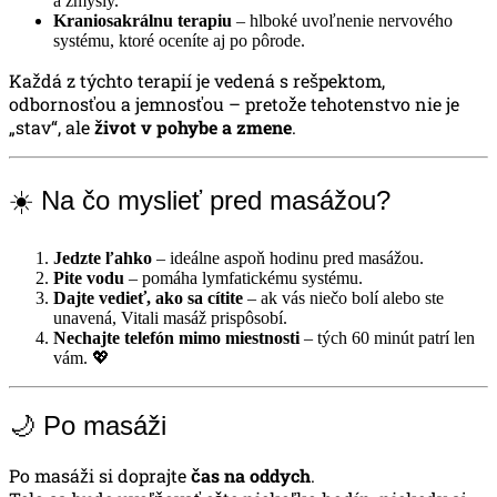
a zmysly.
Kraniosakrálnu terapiu
– hlboké uvoľnenie nervového
systému, ktoré oceníte aj po pôrode.
Každá z týchto terapií je vedená s rešpektom,
odbornosťou a jemnosťou – pretože tehotenstvo nie je
„stav“, ale
život v pohybe a zmene
.
☀️ Na čo myslieť pred masážou?
Jedzte ľahko
– ideálne aspoň hodinu pred masážou.
Pite vodu
– pomáha lymfatickému systému.
Dajte vedieť, ako sa cítite
– ak vás niečo bolí alebo ste
unavená, Vitali masáž prispôsobí.
Nechajte telefón mimo miestnosti
– tých 60 minút patrí len
vám. 💖
🌙 Po masáži
Po masáži si doprajte
čas na oddych
.