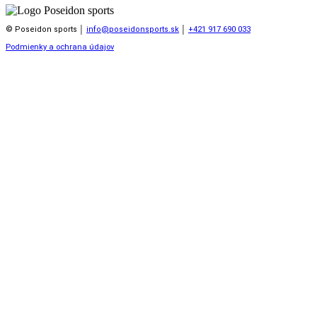
© Poseidon sports │
info@poseidonsports.sk
│
+421 917 690 033
Podmienky a ochrana údajov