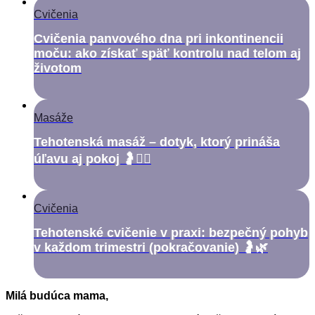
Cvičenia
Cvičenia panvového dna pri inkontinencii
moču: ako získať späť kontrolu nad telom aj
životom
Masáže
Tehotenská masáž – dotyk, ktorý prináša
úľavu aj pokoj 🤰💆‍♀️
Cvičenia
Tehotenské cvičenie v praxi: bezpečný pohyb
v každom trimestri (pokračovanie) 🤰🌿
Milá budúca mama,