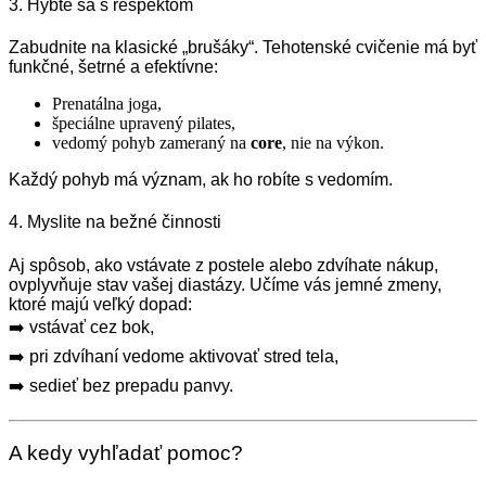
3. Hýbte sa s rešpektom
Zabudnite na klasické „brušáky“. Tehotenské cvičenie má byť
funkčné, šetrné a efektívne:
Prenatálna joga,
špeciálne upravený pilates,
vedomý pohyb zameraný na
core
, nie na výkon.
Každý pohyb má význam, ak ho robíte s vedomím.
4. Myslite na bežné činnosti
Aj spôsob, ako vstávate z postele alebo zdvíhate nákup,
ovplyvňuje stav vašej diastázy. Učíme vás jemné zmeny,
ktoré majú veľký dopad:
➡️ vstávať cez bok,
➡️ pri zdvíhaní vedome aktivovať stred tela,
➡️ sedieť bez prepadu panvy.
A kedy vyhľadať pomoc?