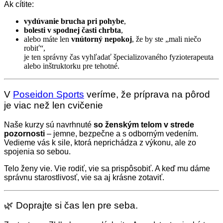
Ak cítite:
vydúvanie brucha pri pohybe
,
bolesti v spodnej časti chrbta
,
alebo máte len
vnútorný nepokoj
, že by ste „mali niečo
robiť“,
je ten správny čas vyhľadať špecializovaného fyzioterapeuta
alebo inštruktorku pre tehotné.
V
Poseidon Sports
veríme, že príprava na pôrod
je viac než len cvičenie
Naše kurzy sú navrhnuté
so ženským telom v strede
pozornosti
– jemne, bezpečne a s odborným vedením.
Vedieme vás k sile, ktorá neprichádza z výkonu, ale zo
spojenia so sebou.
Telo ženy vie. Vie rodiť, vie sa prispôsobiť. A keď mu dáme
správnu starostlivosť, vie sa aj krásne zotaviť.
🌿 Doprajte si čas len pre seba.