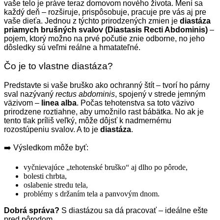
vaše telo je práve teraz domovom nového života. Mení sa
každý deň – rozširuje, prispôsobuje, pracuje pre vás aj pre
vaše dieťa. Jednou z týchto prirodzených zmien je
diastáza
priamych brušných svalov (Diastasis Recti Abdominis)
–
pojem, ktorý možno na prvé počutie znie odborne, no jeho
dôsledky sú veľmi reálne a hmatateľné.
Čo je to vlastne diastáza?
Predstavte si vaše bruško ako ochranný štít – tvorí ho párny
sval nazývaný
rectus abdominis
, spojený v strede jemným
väzivom –
linea alba
. Počas tehotenstva sa toto väzivo
prirodzene roztiahne, aby umožnilo rast bábätka. No ak je
tento tlak príliš veľký, môže dôjsť k nadmernému
rozostúpeniu svalov. A to je
diastáza
.
➡️ Výsledkom môže byť:
vyčnievajúce „tehotenské bruško“ aj dlho po pôrode,
bolesti chrbta,
oslabenie stredu tela,
problémy s držaním tela a panvovým dnom.
Dobrá správa?
S diastázou sa dá pracovať – ideálne ešte
pred pôrodom.