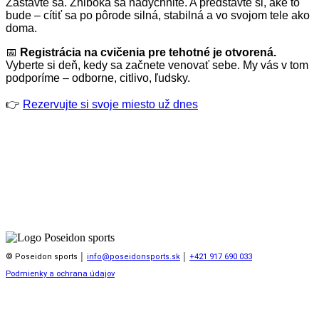
Zastavte sa. Zhlboka sa nadýchnite. A predstavte si, aké to
bude – cítiť sa po pôrode silná, stabilná a vo svojom tele ako
doma.
📅
Registrácia na cvičenia pre tehotné je otvorená.
Vyberte si deň, kedy sa začnete venovať sebe. My vás v tom
podporíme – odborne, citlivo, ľudsky.
👉
Rezervujte si svoje miesto už dnes
© Poseidon sports │
info@poseidonsports.sk
│
+421 917 690 033
Podmienky a ochrana údajov