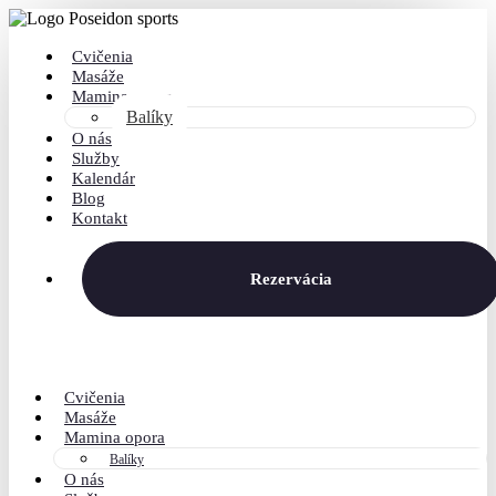
Cvičenia
Masáže
Mamina opora
Balíky
O nás
Služby
Kalendár
Blog
Kontakt
Rezervácia
Cvičenia
Masáže
Mamina opora
Balíky
O nás