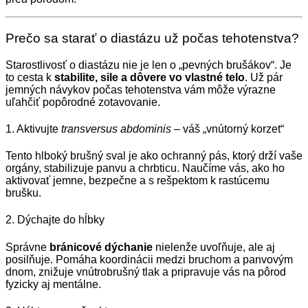
Prečo sa starať o diastázu už počas tehotenstva?
Starostlivosť o diastázu nie je len o „pevných brušákov“. Je
to cesta k
stabilite, sile a dôvere vo vlastné telo
. Už pár
jemných návykov počas tehotenstva vám môže výrazne
uľahčiť popôrodné zotavovanie.
1. Aktivujte
transversus abdominis
– váš „vnútorný korzet“
Tento hlboký brušný sval je ako ochranný pás, ktorý drží vaše
orgány, stabilizuje panvu a chrbticu. Naučíme vás, ako ho
aktivovať jemne, bezpečne a s rešpektom k rastúcemu
brušku.
2. Dýchajte do hĺbky
Správne
bránicové dýchanie
nielenže uvoľňuje, ale aj
posilňuje. Pomáha koordinácii medzi bruchom a panvovým
dnom, znižuje vnútrobrušný tlak a pripravuje vás na pôrod
fyzicky aj mentálne.