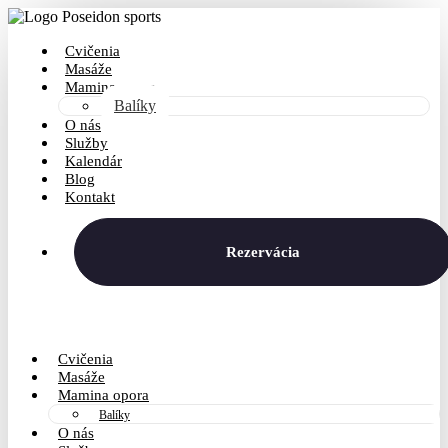
Cvičenia
Masáže
Mamina opora
Balíky
O nás
Služby
Kalendár
Blog
Kontakt
Rezervácia
Cvičenia
Masáže
Mamina opora
Balíky
O nás