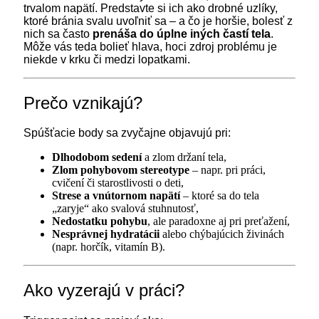
trvalom napätí. Predstavte si ich ako drobné uzlíky,
ktoré bránia svalu uvoľniť sa – a čo je horšie, bolesť z
nich sa často
prenáša do úplne iných častí tela
.
Môže vás teda bolieť hlava, hoci zdroj problému je
niekde v krku či medzi lopatkami.
Prečo vznikajú?
Spúšťacie body sa zvyčajne objavujú pri:
Dlhodobom sedení
a zlom držaní tela,
Zlom pohybovom stereotype
– napr. pri práci,
cvičení či starostlivosti o deti,
Strese a vnútornom napätí
– ktoré sa do tela
„zaryje“ ako svalová stuhnutosť,
Nedostatku pohybu
, ale paradoxne aj pri preťažení,
Nesprávnej hydratácii
alebo chýbajúcich živinách
(napr. horčík, vitamín B).
Ako vyzerajú v práci?