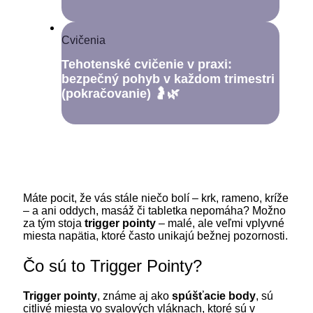
Cvičenia
Tehotenské cvičenie v praxi:
bezpečný pohyb v každom trimestri
(pokračovanie) 🤰🌿
Máte pocit, že vás stále niečo bolí – krk, rameno, kríže
– a ani oddych, masáž či tabletka nepomáha? Možno
za tým stoja
trigger pointy
– malé, ale veľmi vplyvné
miesta napätia, ktoré často unikajú bežnej pozornosti.
Čo sú to Trigger Pointy?
Trigger pointy
, známe aj ako
spúšťacie body
, sú
citlivé miesta vo svalových vláknach, ktoré sú v