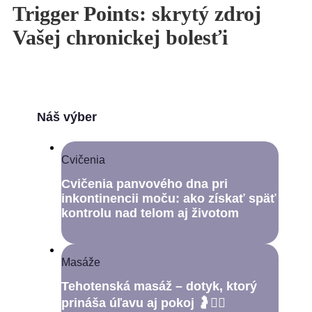
Trigger Points: skrytý zdroj
Vašej chronickej bolesťi
Náš výber
Cvičenia
Cvičenia panvového dna pri
inkontinencii moču: ako získať späť
kontrolu nad telom aj životom
Masáže
Tehotenská masáž – dotyk, ktorý
prináša úľavu aj pokoj 🤰💆‍♀️