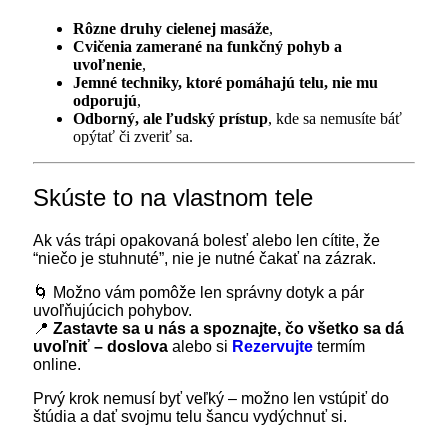
Rôzne druhy cielenej masáže
,
Cvičenia zamerané na funkčný pohyb a
uvoľnenie
,
Jemné techniky, ktoré pomáhajú telu, nie mu
odporujú
,
Odborný, ale ľudský prístup
, kde sa nemusíte báť
opýtať či zveriť sa.
Skúste to na vlastnom tele
Ak vás trápi opakovaná bolesť alebo len cítite, že
“niečo je stuhnuté”, nie je nutné čakať na zázrak.
🌀 Možno vám pomôže len správny dotyk a pár
uvoľňujúcich pohybov.
📍
Zastavte sa u nás a spoznajte, čo všetko sa dá
uvoľniť – doslova
alebo si
Rezervujte
termím
online.
Prvý krok nemusí byť veľký – možno len vstúpiť do
štúdia a dať svojmu telu šancu vydýchnuť si.