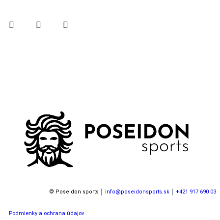
© Poseidon sports │
info@poseidonsports.sk
│
+421 917 690 033
Podmienky a ochrana údajov