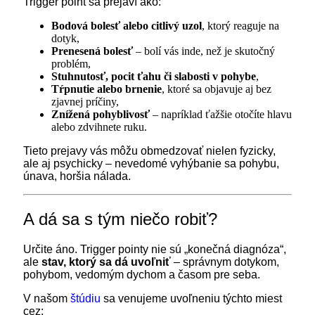
Trigger point sa prejaví ako:
Bodová bolesť alebo citlivý uzol
, ktorý reaguje na
dotyk,
Prenesená bolesť
– bolí vás inde, než je skutočný
problém,
Stuhnutosť, pocit ťahu či slabosti v pohybe
,
Tŕpnutie alebo brnenie
, ktoré sa objavuje aj bez
zjavnej príčiny,
Znížená pohyblivosť
– napríklad ťažšie otočíte hlavu
alebo zdvihnete ruku.
Tieto prejavy vás môžu obmedzovať nielen fyzicky,
ale aj psychicky – nevedomé vyhýbanie sa pohybu,
únava, horšia nálada.
A dá sa s tým niečo robiť?
Určite áno. Trigger pointy nie sú „konečná diagnóza“,
ale
stav, ktorý sa dá uvoľniť
– správnym dotykom,
pohybom, vedomým dychom a časom pre seba.
V našom
štúdiu
sa venujeme uvoľneniu týchto miest
cez: